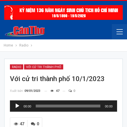
Home
Radio
RADIO
VỚI CỬ TRI THÀNH PHỐ
Với cử tri thành phố 10/1/2023
Xuất bản
09/01/2023
47
0
Trình
00:00
00:00
chơi
Audio
47
0