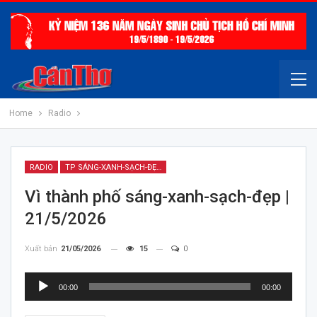
Home
Radio
RADIO
TP SÁNG-XANH-SẠCH-ĐẸP
Vì thành phố sáng-xanh-sạch-đẹp |
21/5/2026
Xuất bản
21/05/2026
15
0
Trình
00:00
00:00
chơi
Audio