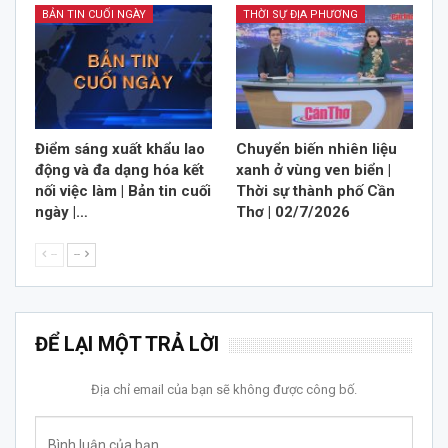
BẢN TIN CUỐI NGÀY
THỜI SỰ ĐỊA PHƯƠNG
Điểm sáng xuất khẩu lao
Chuyển biến nhiên liệu
động và đa dạng hóa kết
xanh ở vùng ven biển |
nối việc làm | Bản tin cuối
Thời sự thành phố Cần
ngày |…
Thơ | 02/7/2026
--
--
ĐỂ LẠI MỘT TRẢ LỜI
Địa chỉ email của bạn sẽ không được công bố.