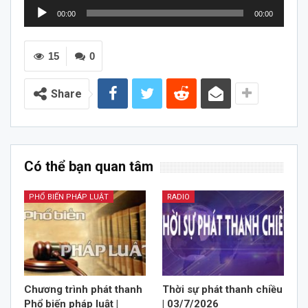
Trình
00:00
00:00
chơi
Audio
15
0
Share
Có thể bạn quan tâm
PHỔ BIẾN PHÁP LUẬT
RADIO
Chương trình phát thanh
Thời sự phát thanh chiều
Phổ biến pháp luật |
| 03/7/2026