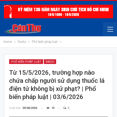
Home
Radio
Phổ biến pháp luật
PHỔ BIẾN PHÁP LUẬT
RADIO
Từ 15/5/2026, trường hợp nào
chứa chấp người sử dụng thuốc lá
điện tử không bị xử phạt? | Phổ
biến pháp luật | 03/6/2026
Xuất bản
03/06/2026
15
0