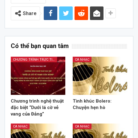
Share
Có thể bạn quan tâm
CHƯƠNG TRÌNH TRỰC TIẾP
CA NHẠC
Chương trình nghệ thuật
Tình khúc Bolero:
đặc biệt “Dưới lá cờ vẻ
Chuyện hẹn hò
vang của Đảng”
CA NHẠC
CA NHẠC