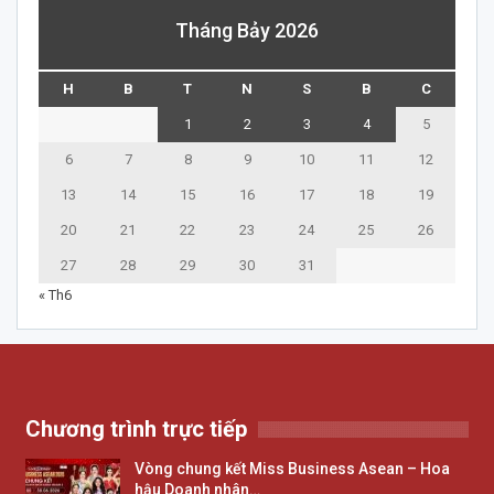
Tháng Bảy 2026
H
B
T
N
S
B
C
1
2
3
4
5
6
7
8
9
10
11
12
13
14
15
16
17
18
19
20
21
22
23
24
25
26
27
28
29
30
31
« Th6
Chương trình trực tiếp
Vòng chung kết Miss Business Asean – Hoa
hậu Doanh nhân…