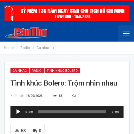
Home
Radio
Ca nhạc
CA NHẠC
RADIO
TÌNH KHÚC BOLERO
Tình khúc Bolero: Trộm nhìn nhau
Xuất bản
18/07/2025
53
0
Trình
00:00
00:00
chơi
Audio
53
0