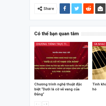
Audio
Share
Có thể bạn quan tâm
CHƯƠNG TRÌNH TRỰC TIẾP
CA NHẠC
Chương trình nghệ thuật đặc
Tình kh
biệt “Dưới lá cờ vẻ vang của
hò
Đảng”
--
--