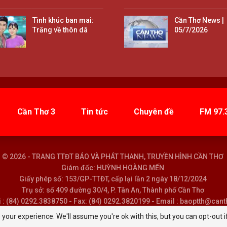
Tình khúc ban mai:
Cần Thơ News |
Trăng về thôn dã
05/7/2026
Cần Thơ 3
Tin tức
Chuyên đề
FM 97.
© 2026 - TRANG TTĐT BÁO VÀ PHÁT THANH, TRUYỀN HÌNH CẦN THƠ
Giám đốc: HUỲNH HOÀNG MẾN
Giấy phép số: 153/GP-TTĐT, cấp lại lần 2 ngày 18/12/2024
Trụ sở: số 409 đường 30/4, P. Tân An, Thành phố Cần Thơ
i : (84) 0292.3838750 - Fax: (84) 0292.3820199 - Email : baoptth@can
your experience. We'll assume you're ok with this, but you can opt-out i