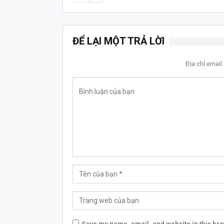
ĐỂ LẠI MỘT TRẢ LỜI
Địa chỉ emai
Save my name, email, and website in this bro