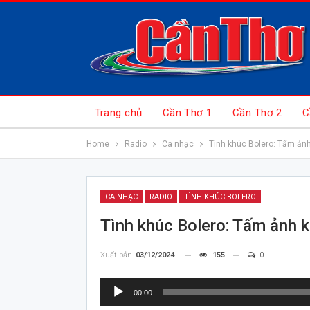
Trang chủ
Cần Thơ 1
Cần Thơ 2
C
Home
Radio
Ca nhạc
Tình khúc Bolero: Tấm ản
CA NHẠC
RADIO
TÌNH KHÚC BOLERO
Tình khúc Bolero: Tấm ảnh 
Xuất bản
03/12/2024
155
0
Trình
00:00
chơi