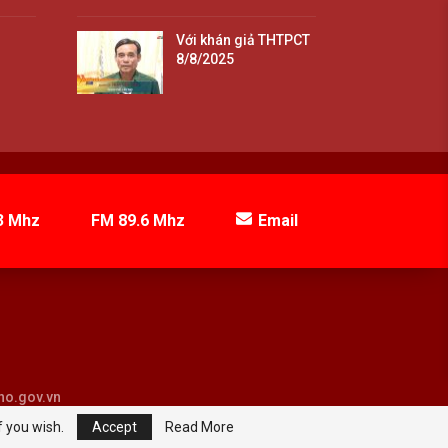
Với khán giả THTPCT
8/8/2025
3 Mhz
FM 89.6 Mhz
Email
tho.gov.vn
f you wish.
Accept
Read More