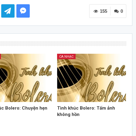
các
155
phím
0
mũi
tên
Lên/Xuống
để
tăng
hoặc
CA NHẠC
giảm
âm
lượng.
úc Bolero: Chuyện hẹn
Tình khúc Bolero: Tấm ảnh
không hồn