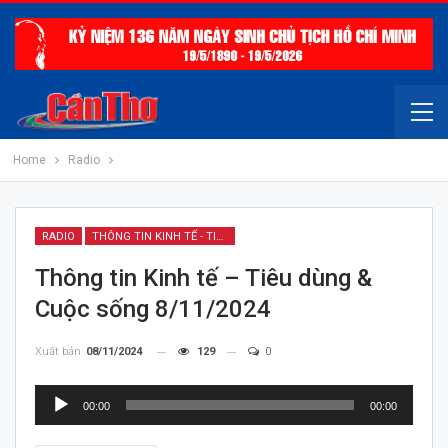
Home
Radio
RADIO
THÔNG TIN KINH TẾ - TIÊU DÙNG & CUỘC SỐNG
Thông tin Kinh tế – Tiêu dùng &
Cuộc sống 8/11/2024
Xuất bản
08/11/2024
129
0
Trình
00:00
00:00
chơi
Audio