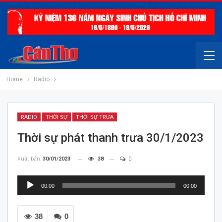
Home
Radio
RADIO
THỜI SỰ
THỜI SỰ TRƯA
Thời sự phát thanh trưa 30/1/2023
Xuất bản
30/01/2023
38
0
Trình
00:00
00:00
chơi
Audio
38
0