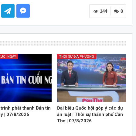
các
144
phím
0
mũi
tên
Lên/Xuống
để
tăng
hoặc
CUỐI NGÀY
THỜI SỰ ĐỊA PHƯƠNG
giảm
âm
lượng.
trình phát thanh Bản tin
Đại biểu Quốc hội góp ý các dự
ày | 07/8/2026
án luật | Thời sự thành phố Cần
Thơ | 07/8/2026