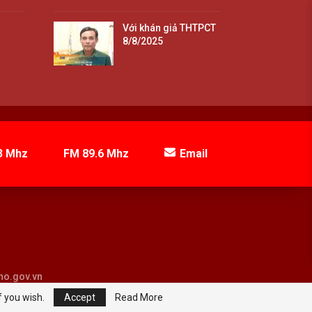
Với khán giả THTPCT
8/8/2025
3 Mhz
FM 89.6 Mhz
Email
tho.gov.vn
f you wish.
Accept
Read More