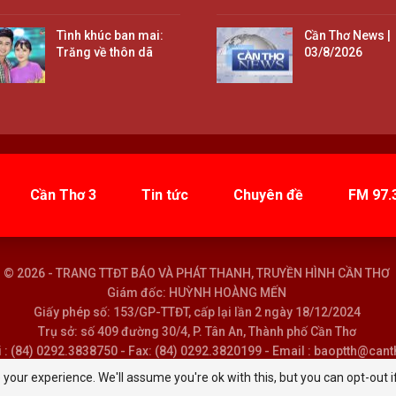
Tình khúc ban mai:
Cần Thơ News |
Trăng về thôn dã
03/8/2026
Cần Thơ 3
Tin tức
Chuyên đề
FM 97.
© 2026 - TRANG TTĐT BÁO VÀ PHÁT THANH, TRUYỀN HÌNH CẦN THƠ
Giám đốc: HUỲNH HOÀNG MẾN
Giấy phép số: 153/GP-TTĐT, cấp lại lần 2 ngày 18/12/2024
Trụ sở: số 409 đường 30/4, P. Tân An, Thành phố Cần Thơ
i : (84) 0292.3838750 - Fax: (84) 0292.3820199 - Email : baoptth@can
your experience. We'll assume you're ok with this, but you can opt-out i