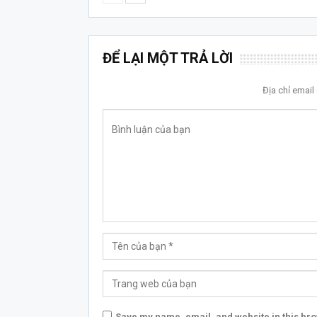
ĐỂ LẠI MỘT TRẢ LỜI
Địa chỉ emai
Save my name, email, and website in this bro