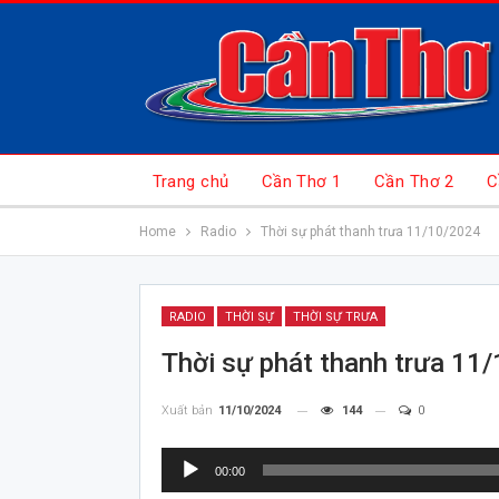
Trang chủ
Cần Thơ 1
Cần Thơ 2
C
Home
Radio
Thời sự phát thanh trưa 11/10/2024
RADIO
THỜI SỰ
THỜI SỰ TRƯA
Thời sự phát thanh trưa 11
Xuất bản
11/10/2024
144
0
Trình
00:00
chơi