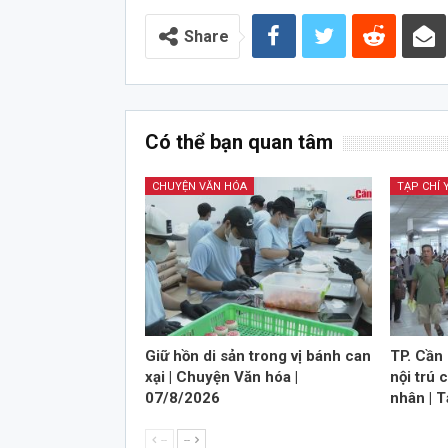
Audio
Share
Có thể bạn quan tâm
CHUYỆN VĂN HÓA
TẠP CHÍ 
Giữ hồn di sản trong vị bánh can
TP. Cần 
xại | Chuyện Văn hóa |
nội trú 
07/8/2026
nhân | T
--
--