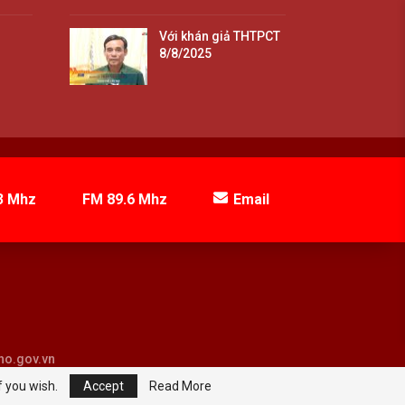
Với khán giả THTPCT
8/8/2025
3 Mhz
FM 89.6 Mhz
Email
tho.gov.vn
f you wish.
Accept
Read More