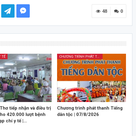
các
48
phím
0
mũi
tên
Lên/Xuống
để
tăng
hoặc
Y TẾ
CHƯƠNG TRÌNH PHÁT THANH TIẾNG DÂN TỘC
giảm
âm
lượng.
Thơ tiếp nhận và điều trị
Chương trình phát thanh Tiếng
cho 420.000 lượt bệnh
dân tộc | 07/8/2026
ạp chí y tế |…