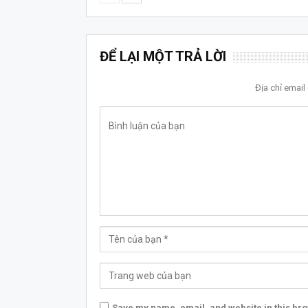
ĐỂ LẠI MỘT TRẢ LỜI
Địa chỉ emai
Save my name, email, and website in this bro