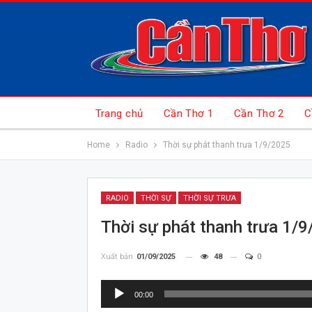
Trang chủ
Cần Thơ 1
Cần Thơ 2
C
Home
Radio
Thời sự phát thanh trưa 1/9/2025
RADIO
THỜI SỰ
THỜI SỰ TRƯA
Thời sự phát thanh trưa 1/
Xuất bản
01/09/2025
48
0
Trình
00:00
chơi