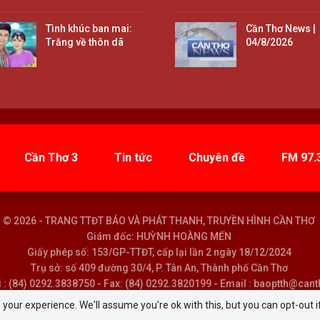
Tình khúc ban mai:
Cần Thơ News |
Trăng về thôn dã
04/8/2026
Cần Thơ 3
Tin tức
Chuyên đề
FM 97.
© 2026 - TRANG TTĐT BÁO VÀ PHÁT THANH, TRUYỀN HÌNH CẦN THƠ
Giám đốc: HUỲNH HOÀNG MẾN
Giấy phép số: 153/GP-TTĐT, cấp lại lần 2 ngày 18/12/2024
Trụ sở: số 409 đường 30/4, P. Tân An, Thành phố Cần Thơ
i : (84) 0292.3838750 - Fax: (84) 0292.3820199 - Email : baoptth@can
your experience. We'll assume you're ok with this, but you can opt-out i