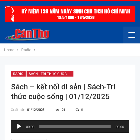
Home
Radio
RADIO
SÁCH - TRI THỨC CUỘC SỐNG
Sách – kết nối di sản | Sách-Tri
thức cuộc sống | 01/12/2025
Xuất bản
01/12/2025
21
0
Trình
00:00
00:00
chơi
Audio