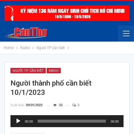
Home
Radio
Người TP cần biết
NGƯỜI TP CẦN BIẾT
RADIO
Người thành phố cần biết
10/1/2023
Xuất bản
09/01/2023
32
0
Trình
00:00
00:00
chơi
Audio