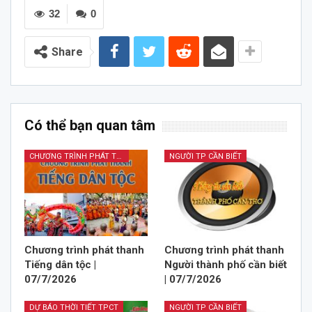
32
0
Share
Có thể bạn quan tâm
CHƯƠNG TRÌNH PHÁT THANH TIẾNG DÂN TỘC
NGƯỜI TP CẦN BIẾT
Chương trình phát thanh
Chương trình phát thanh
Tiếng dân tộc |
Người thành phố cần biết
07/7/2026
| 07/7/2026
DỰ BÁO THỜI TIẾT TPCT
NGƯỜI TP CẦN BIẾT