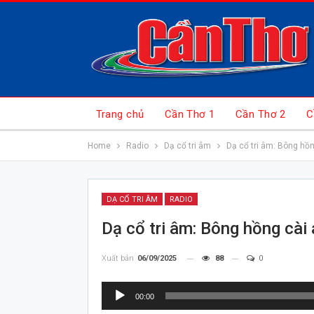
Trang chủ
Cần Thơ 1
Cần Thơ 2
C
Home
Radio
Dạ cổ tri âm
Dạ cổ tri âm: Bông hồn
DẠ CỔ TRI ÂM
RADIO
Dạ cổ tri âm: Bông hồng cài
Xuất bản
06/09/2025
88
0
Trình
00:00
chơi