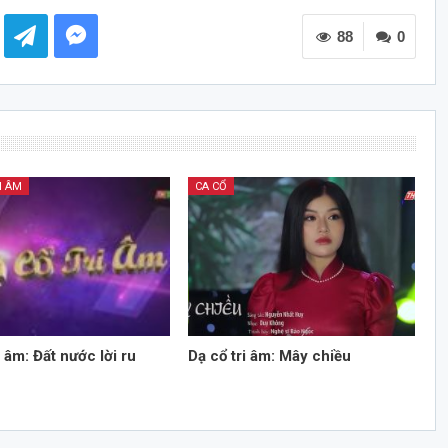
các
88
phím
0
mũi
tên
Lên/Xuống
để
tăng
hoặc
I ÂM
CA CỔ
giảm
âm
lượng.
i âm: Đất nước lời ru
Dạ cổ tri âm: Mây chiều