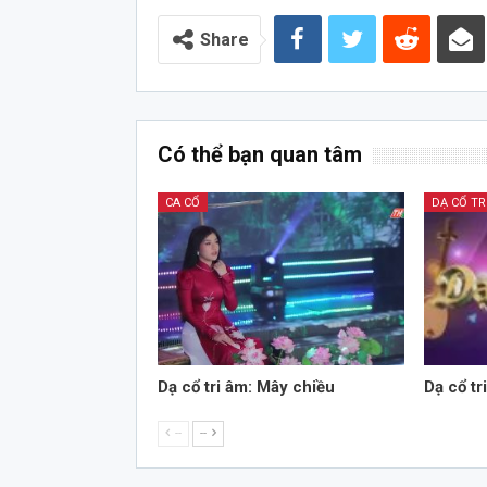
Audio
Share
Có thể bạn quan tâm
CA CỔ
DẠ CỔ TR
Dạ cổ tri âm: Mây chiều
Dạ cổ tr
--
--