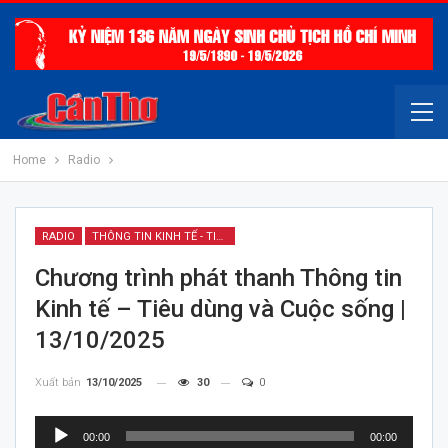
Home
Radio
RADIO
THÔNG TIN KINH TẾ - TIÊU DÙNG & CUỘC SỐNG
Chương trình phát thanh Thông tin
Kinh tế – Tiêu dùng và Cuộc sống |
13/10/2025
Xuất bản
13/10/2025
30
0
Trình
00:00
00:00