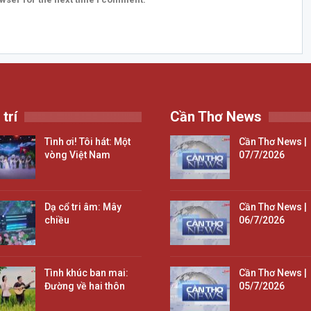
 trí
Cần Thơ News
Tình ơi! Tôi hát: Một
Cần Thơ News |
vòng Việt Nam
07/7/2026
Dạ cổ tri âm: Mây
Cần Thơ News |
chiều
06/7/2026
Tình khúc ban mai:
Cần Thơ News |
Đường về hai thôn
05/7/2026