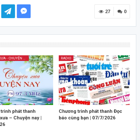
các
27
phím
0
mũi
tên
Lên/Xuống
để
tăng
hoặc
CHUYỆN XƯA - CHUYỆN NAY
RADIO
giảm
âm
lượng.
trình phát thanh
Chương trình phát thanh Đọc
xưa – Chuyện nay |
báo cùng bạn | 07/7/2026
026