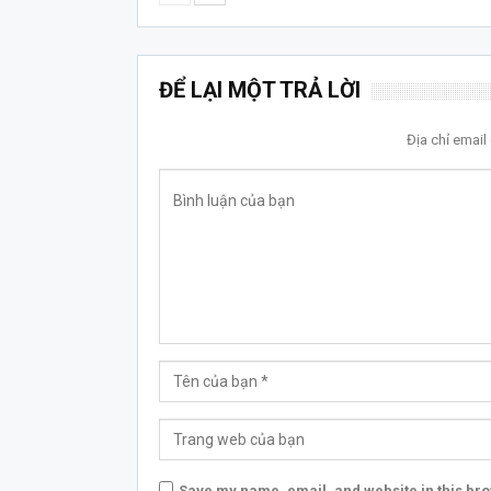
ĐỂ LẠI MỘT TRẢ LỜI
Địa chỉ emai
Save my name, email, and website in this bro