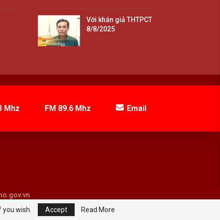
Với khán giả THTPCT
8/8/2025
3 Mhz
FM 89.6 Mhz
Email
tho.gov.vn
f you wish.
Accept
Read More