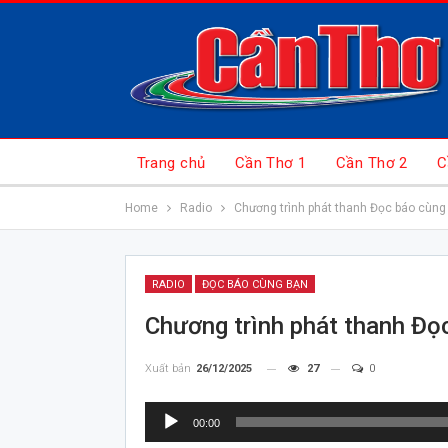
Trang chủ
Cần Thơ 1
Cần Thơ 2
C
Home
Radio
Chương trình phát thanh Đọc báo cùng
RADIO
ĐỌC BÁO CÙNG BẠN
Chương trình phát thanh Đọ
Xuất bản
26/12/2025
27
0
Trình
00:00
chơi