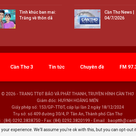
Tình khúc ban mai:
Cần Thơ News |
Trăng về thôn dã
04/7/2026
Cần Thơ 3
Tin tức
Chuyên đề
FM 97.
© 2026 - TRANG TTĐT BÁO VÀ PHÁT THANH, TRUYỀN HÌNH CẦN THƠ
Giám đốc: HUỲNH HOÀNG MẾN
Giấy phép số: 153/GP-TTĐT, cấp lại lần 2 ngày 18/12/2024
Trụ sở: số 409 đường 30/4, P. Tân An, Thành phố Cần Thơ
i : (84) 0292.3838750 - Fax: (84) 0292.3820199 - Email : baoptth@can
your experience. We'll assume you're ok with this, but you can opt-out i