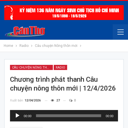
Home
Radio
Câu chuyện Nông thôn mới
CÂU CHUYỆN NÔNG THÔN MỚI
RADIO
Chương trình phát thanh Câu
chuyện nông thôn mới | 12/4/2026
Xuất bản
12/04/2026
27
0
Trình
00:00
00:00
chơi
Audio