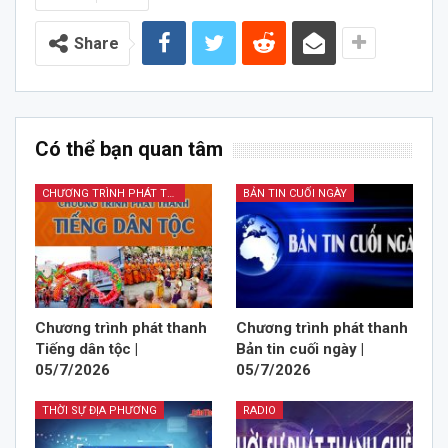
Share
Có thể bạn quan tâm
CHƯƠNG TRÌNH PHÁT THANH TIẾNG DÂN TỘC
BẢN TIN CUỐI NGÀY
Chương trình phát thanh
Chương trình phát thanh
Tiếng dân tộc |
Bản tin cuối ngày |
05/7/2026
05/7/2026
THỜI SỰ ĐỊA PHƯƠNG
RADIO