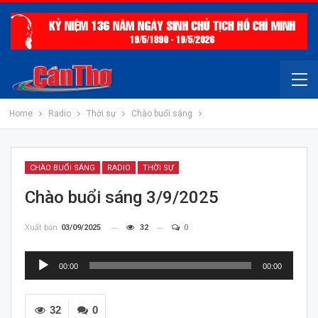
Home
Radio
Thời sự
Chào buổi sáng
CHÀO BUỔI SÁNG
RADIO
THỜI SỰ
Chào buổi sáng 3/9/2025
Xuất bản
03/09/2025
32
0
Trình
00:00
00:00
chơi
Audio
32
0