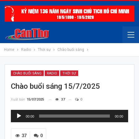
Home
Radio
Thời sự
Chào buổi sáng
CHÀO BUỔI SÁNG
RADIO
THỜI SỰ
Chào buổi sáng 15/7/2025
Xuất bản
15/07/2025
37
0
Trình
00:00
00:00
chơi
Audio
37
0