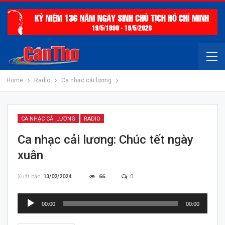
Home
Radio
Ca nhạc cải lương
CA NHẠC CẢI LƯƠNG
RADIO
Ca nhạc cải lương: Chúc tết ngày
xuân
Xuất bản
13/02/2024
66
0
Trình
00:00
00:00
chơi
Audio