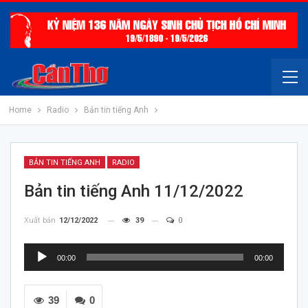
Home
Radio
Bản tin tiếng Anh
BẢN TIN TIẾNG ANH
RADIO
Bản tin tiếng Anh 11/12/2022
Xuất bản
12/12/2022
39
0
Trình
00:00
00:00
chơi
Audio
39
0