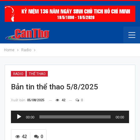
Home
Radio
RADIO
THỂ THAO
Bản tin thể thao 5/8/2025
Xuất bản
05/08/2025
42
0
Trình
00:00
00:00
chơi
Audio
42
0