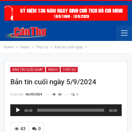
Home
Radio
Thời sự
Bản tin cuối ngày
BẢN TIN CUỐI NGÀY
RADIO
THỜI SỰ
Bản tin cuối ngày 5/9/2024
Xuất bản
06/09/2024
63
0
Trình
00:00
00:00
chơi
Audio
63
0