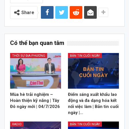
Share
Có thể bạn quan tâm
THỜI SỰ ĐỊA PHƯƠNG
BẢN TIN CUỐI NGÀY
Mùa hè trải nghiệm –
Điểm sáng xuất khẩu lao
Hoàn thiện kỹ năng | Tây
động và đa dạng hóa kết
Đô ngày mới | 04/7/2026
nối việc làm | Bản tin cuối
ngày |…
RADIO
BẢN TIN CUỐI NGÀY