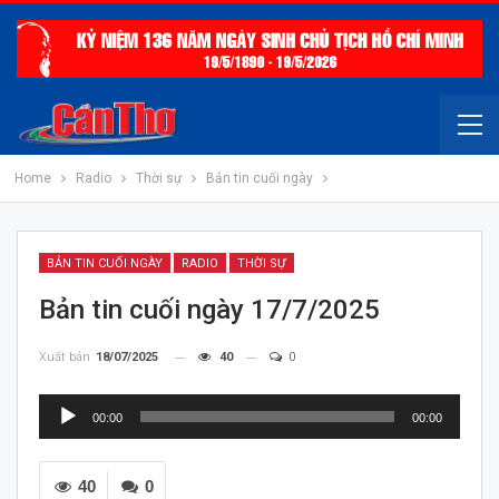
Home
Radio
Thời sự
Bản tin cuối ngày
BẢN TIN CUỐI NGÀY
RADIO
THỜI SỰ
Bản tin cuối ngày 17/7/2025
Xuất bản
18/07/2025
40
0
Trình
00:00
00:00
chơi
Audio
40
0