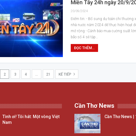
Miền Tây 24h ngày 20/9/2
20/09/2024
Điểm tin: - Bổ sung dự toán chi thường
nhà nước năm 2024 để thực hiện hoạt 
mở rộng - Cảnh báo mưa cường suất lớn
bão số 4 sẽ tập…
ĐỌC THÊM...
2
3
4
…
21
KẾ TIẾP
Cần Thơ News
Tình ơi! Tôi hát: Một vòng Việt
Cần Thơ News | 
Nam