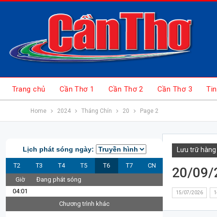
Trang chủ
Cần Thơ 1
Cần Thơ 2
Cần Thơ 3
Tin
Home
2024
Tháng Chín
20
Page 2
Lịch phát sóng ngày:
Lưu trữ hàng
T2
T3
T4
T5
T6
T7
CN
20/09/
Giờ
Đang phát sóng
04:01
15/07/2026
1
Chương trình khác