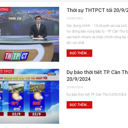
Thời sự THTPCT tối 20/9/
HƯƠNG
20/09/2024
Nội dung chính: - 10 chuyến xe của tuổi 
trợ đồng bào vùng bão lũ - TP. Cần Thơ
cao trách nhiệm và chấn chỉnh công tác 
đối với chất…
ĐỌC THÊM...
Dự báo thời tiết TP. Cần T
ẾT TPCT
20/9/2024
20/09/2024
Dự báo thời tiết TP. Cần Thơ 20/9/2024
ĐỌC THÊM...