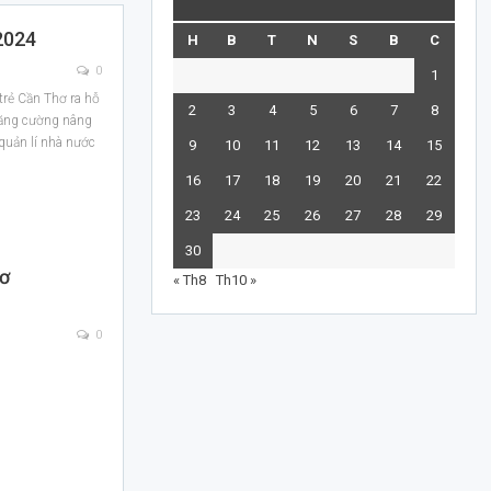
2024
H
B
T
N
S
B
C
0
1
trẻ Cần Thơ ra hỗ
2
3
4
5
6
7
8
 tăng cường nâng
quản lí nhà nước
9
10
11
12
13
14
15
16
17
18
19
20
21
22
23
24
25
26
27
28
29
30
hơ
« Th8
Th10 »
0