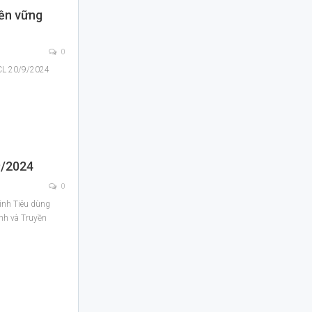
bền vững
0
SCL 20/9/2024
9/2024
0
rình Tiêu dùng
nh và Truyền