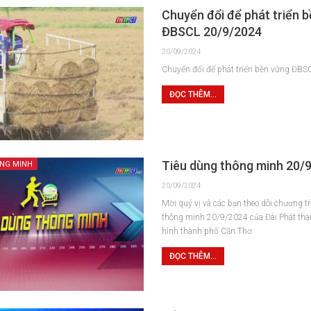
Chuyển đổi để phát triển 
ĐBSCL 20/9/2024
20/09/2024
Chuyển đổi để phát triển bền vững ĐB
ĐỌC THÊM...
Tiêu dùng thông minh 20/
ÔNG MINH
20/09/2024
Mời quý vị và các bạn theo dõi chương t
thông minh 20/9/2024 của Đài Phát tha
hình thành phố Cần Thơ.
ĐỌC THÊM...