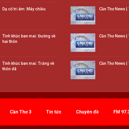
Dạ cổ tri âm: Mây chiều
Cần Thơ News | 
Tình khúc ban mai: Đường về
Cần Thơ News | 
hai thôn
Tình khúc ban mai: Trăng về
Cần Thơ News | 
thôn dã
Cần Thơ 3
Tin tức
Chuyên đề
FM 97.