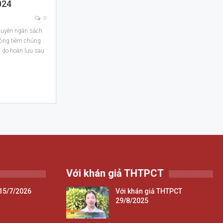
024
0
 xuyên ngân sách
động tiêm chủng
 do hoàn lưu sau
Với khán giả THTPCT
15/7/2026
Với khán giả THTPCT
29/8/2025