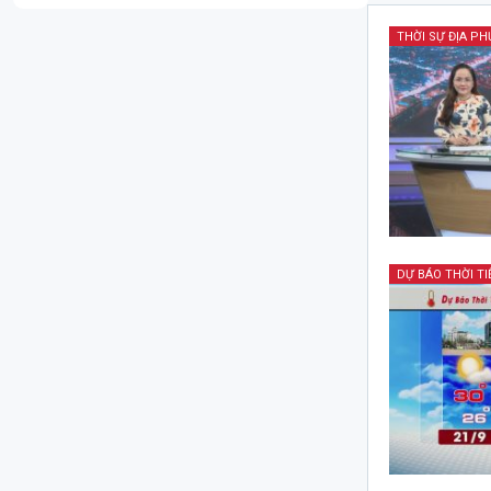
THỜI SỰ ĐỊA P
DỰ BÁO THỜI TI