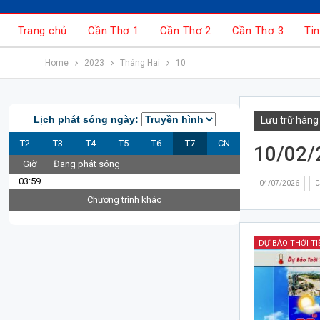
Trang chủ
Cần Thơ 1
Cần Thơ 2
Cần Thơ 3
Tin
Home
2023
Tháng Hai
10
Lịch phát sóng ngày:
Lưu trữ hàng
T2
T3
T4
T5
T6
T7
CN
10/02/
Giờ
Đang phát sóng
03:59
04/07/2026
0
Chương trình khác
DỰ BÁO THỜI TI