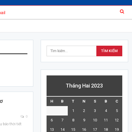
ail
Tháng Hai 2023
hơ
H
B
T
N
S
B
C
1
2
3
4
5
0
6
7
8
9
10
11
12
 báo thời tiết
13
14
15
16
17
18
19