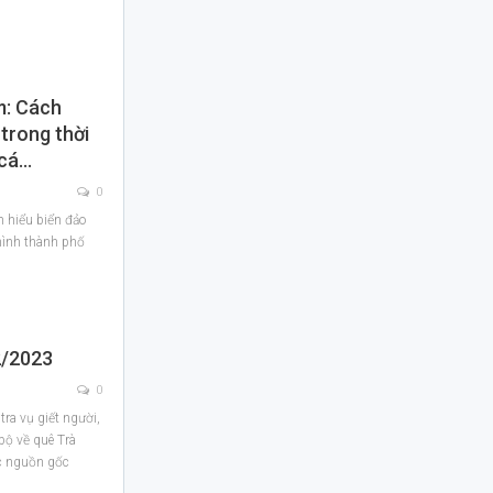
m: Cách
trong thời
 cá…
0
m hiểu biển đảo
hình thành phố
2/2023
0
ra vụ giết người,
 bộ về quê Trà
c nguồn gốc