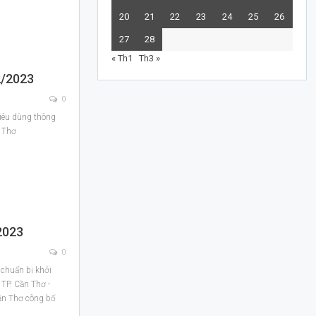
20
21
22
23
24
25
26
27
28
« Th1
Th3 »
2/2023
0
Tiêu dùng thông
 Thơ
2023
0
 chuẩn bị khởi
TP. Cần Thơ -
ần Thơ công bố