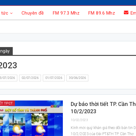
 tức
Chuyên đề
FM 97.3 Mhz
FM 89.6 Mhz
Em
 ngày
2023
3/07/2026
02/07/2026
01/07/2026
30/06/2026
Dự báo thời tiết TP. Cần T
ẾT TPCT
10/2/2023
10/02/2023
Kính mời quý khán giả theo dõi bản tin Dự
10/2/2023 của Đài PT&TH TP. Cần Thơ