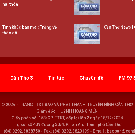
hai thôn
Tình khúc ban mai: Trăng về
Cần Thơ News | 
thôn dã
Cần Thơ 3
Tin tức
Chuyên đề
FM 97.
© 2026 - TRANG TTĐT BÁO VÀ PHÁT THANH, TRUYỀN HÌNH CẦN THƠ
Giám đốc: HUỲNH HOÀNG MẾN
Giấy phép số: 153/GP-TTĐT, cấp lại lần 2 ngày 18/12/2024
Trụ sở: số 409 đường 30/4, P. Tân An, Thành phố Cần Thơ
i : (84) 0292.3838750 - Fax: (84) 0292.3820199 - Email : baoptth@can