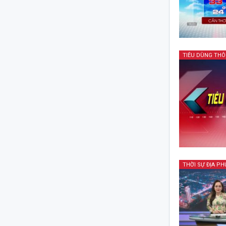
TIÊU DÙNG TH
THỜI SỰ ĐỊA P