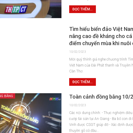
ĐỌC THÊM...
Tìm hiểu biển đảo Việt Na
nâng cao đề kháng cho cá 
điểm chuyển mùa khi nuôi
10/02/2023
Mời quý thính giả nghe chương trình Tì
Việt Nam của Đài Phát thanh và Truyền 
Cần Thơ.
ĐỌC THÊM...
Toàn cảnh đồng bằng 10/
NG BẰNG
10/02/2023
Các nội dung chính: - Thực nghiệm điều t
cướp tài sản tại An Giang - Ba bố con đi
Vinh được CSGT giúp đỡ - Xác định đượ
thuyền gỗ có đầu…