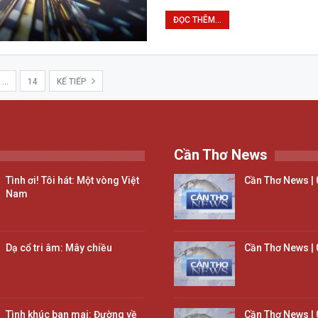
ĐỌC THÊM...
…
14
KẾ TIẾP
Cần Thơ News
Tình ơi! Tôi hát: Một vòng Việt
Cần Thơ News | 
Nam
Dạ cổ tri âm: Mây chiều
Cần Thơ News | 
Tình khúc ban mai: Đường về
Cần Thơ News | 