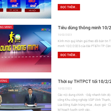
ĐỌC THÊM...
Tiêu dùng thông minh 10/
ÔNG MINH
10/02/2023
Kính mời quý khán giả theo dõi bản tin 
minh 10/2/2023 của Đài PT&TH TP. Cần
ĐỌC THÊM...
Thời sự THTPCT tối 10/2/
HƯƠNG
10/02/2023
Các nội dung chính: - Đẩy nhanh tiến độ
công Khu công nghiệp VSIP Vĩnh Thạnh, 
Lúa Đông Xuân trúng mùa , được giá - C
kế hoạch tuyển sinh vào…