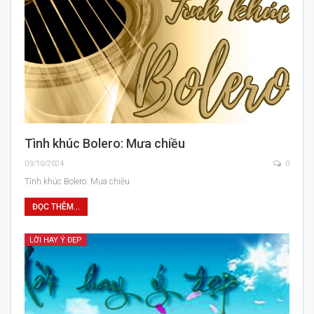
Tình khúc Bolero: Mưa chiều
03/10/2024
0
Tình khúc Bolero: Mưa chiều
ĐỌC THÊM...
LỜI HAY Ý ĐẸP