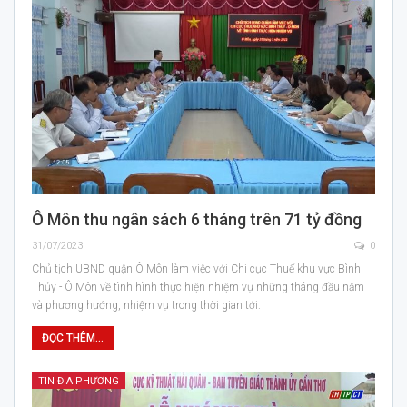
Ô Môn thu ngân sách 6 tháng trên 71 tỷ đồng
31/07/2023
0
Chủ tịch UBND quận Ô Môn làm việc với Chi cục Thuế khu vực Bình
Thủy - Ô Môn về tình hình thực hiện nhiệm vụ những tháng đầu năm
và phương hướng, nhiệm vụ trong thời gian tới.
ĐỌC THÊM...
TIN ĐỊA PHƯƠNG