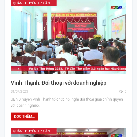
QUẬN - HUYỆN TP. CẦN THƠ
Vĩnh Thạnh: Đối thoại với doanh nghiệp
31/07/2023
0
UBND huyện Vĩnh Thạnh tổ chức hội nghị đối thoại giữa chính quyền
với doanh nghiệp.
ĐỌC THÊM...
QUẬN - HUYỆN TP. CẦN THƠ