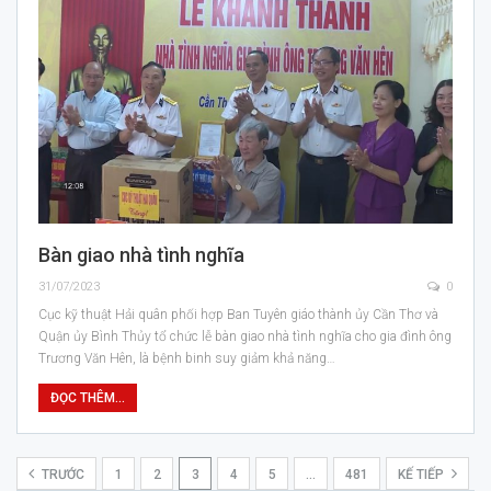
Bàn giao nhà tình nghĩa
31/07/2023
0
Cục kỹ thuật Hải quân phối hợp Ban Tuyên giáo thành ủy Cần Thơ và
Quận ủy Bình Thủy tổ chức lễ bàn giao nhà tình nghĩa cho gia đình ông
Trương Văn Hên, là bệnh binh suy giảm khả năng…
ĐỌC THÊM...
TRƯỚC
1
2
3
4
5
…
481
KẾ TIẾP