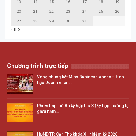
13
14
15
16
17
18
19
20
21
22
23
24
25
26
27
28
29
30
31
« Th6
Chương trình trực tiếp
Vòng chung kết Miss Business Asean – Hoa
hậu Doanh nhân…
Phiên họp thứ Ba kỳ hợp thứ 3 (Kỳ hợp thường lệ
giữa năm…
HĐND TP. Cần Thơ khóa XI, nhiệm kỳ 2026 –